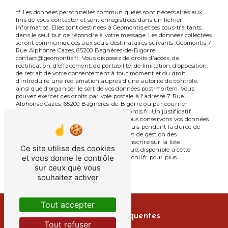
** Les données personnelles communiquées sont nécessaires aux
fins de vous contacter et sont enregistrées dans un fichier
informatisé. Elles sont destinées à Geomontis et ses sous-traitants
dans le seul but de répondre à votre message. Les données collectées
seront communiquées aux seuls destinataires suivants: Geomontis 7
Rue Alphonse Cazes, 65200 Bagnères-de-Bigorre
contact@geomontis.fr. Vous disposez de droits d’accès, de
rectification, d’effacement, de portabilité, de limitation, d’opposition,
de retrait de votre consentement à tout moment et du droit
d’introduire une réclamation auprès d’une autorité de contrôle,
ainsi que d’organiser le sort de vos données post-mortem. Vous
pouvez exercer ces droits par voie postale à l'adresse 7 Rue
Alphonse Cazes, 65200 Bagnères-de-Bigorre ou par courrier
électronique à l'adresse contact@geomontis.fr. Un justificatif
d'identité pourra vous être demandé. Nous conservons vos données
pendant la période de prise de contact puis pendant la durée de
prescription légale aux fins probatoires et de gestion des
contentieux. Vous avez le droit de vous inscrire sur la liste
Ce site utilise des cookies
d'opposition au démarchage téléphonique, disponible à cette
et vous donne le contrôle
adresse:
Bloctel.gouv.fr
. Consultez le site cnil.fr pour plus
d’informations sur vos droits.
sur ceux que vous
souhaitez activer
Tout accepter
Recherches fréquentes
Tout refuser