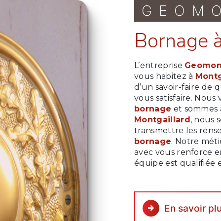
GEOM
bornage 
L’entreprise
Geomon
vous habitez à
Montg
d’un savoir-faire de
vous satisfaire. Nous
bornage
et sommes à 
Montgaillard
, nous 
transmettre les rens
bornage
. Notre méti
avec vous renforce en
équipe est qualifiée 
En savoir pl