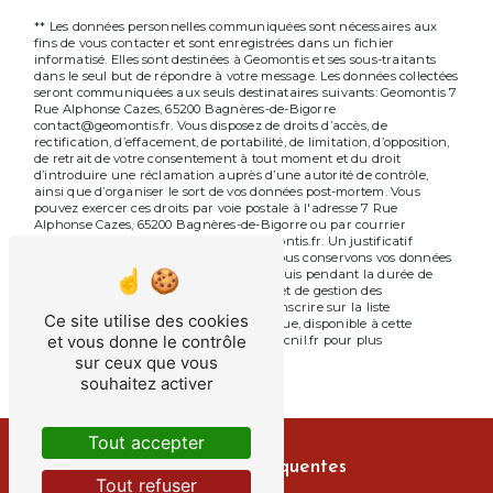
** Les données personnelles communiquées sont nécessaires aux
fins de vous contacter et sont enregistrées dans un fichier
informatisé. Elles sont destinées à Geomontis et ses sous-traitants
dans le seul but de répondre à votre message. Les données collectées
seront communiquées aux seuls destinataires suivants: Geomontis 7
Rue Alphonse Cazes, 65200 Bagnères-de-Bigorre
contact@geomontis.fr. Vous disposez de droits d’accès, de
rectification, d’effacement, de portabilité, de limitation, d’opposition,
de retrait de votre consentement à tout moment et du droit
d’introduire une réclamation auprès d’une autorité de contrôle,
ainsi que d’organiser le sort de vos données post-mortem. Vous
pouvez exercer ces droits par voie postale à l'adresse 7 Rue
Alphonse Cazes, 65200 Bagnères-de-Bigorre ou par courrier
électronique à l'adresse contact@geomontis.fr. Un justificatif
d'identité pourra vous être demandé. Nous conservons vos données
pendant la période de prise de contact puis pendant la durée de
prescription légale aux fins probatoires et de gestion des
contentieux. Vous avez le droit de vous inscrire sur la liste
Ce site utilise des cookies
d'opposition au démarchage téléphonique, disponible à cette
et vous donne le contrôle
adresse:
Bloctel.gouv.fr
. Consultez le site cnil.fr pour plus
d’informations sur vos droits.
sur ceux que vous
souhaitez activer
Tout accepter
Recherches fréquentes
Tout refuser