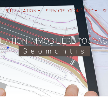
PRÉSENTATION
SERVICES "GÉOMÈTRE"
SE
LUATION IMMOBILIÈRE POUYA
Geomontis