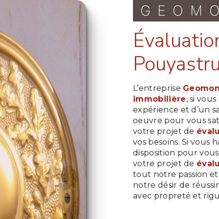
GEOM
évaluation immobilière à
Pouyastr
L’entreprise
Geomon
immobilière
, si vou
expérience et d’un sa
oeuvre pour vous sat
votre projet de
éval
vos besoins. Si vous 
disposition pour vou
votre projet de
éval
tout notre passion e
notre désir de réussir
avec propreté et rig