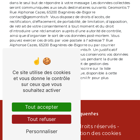
dans le seul but de répondre à votre message. Les données collectées
seront communiquées aux seuls destinataires suivants: Geomontis 7
Rue Alphonse Cazes, 65200 Bagnères-de-Bigorre
contact@geomontis.fr. Vous disposez de droits d’accès, de
rectification, d’effacement, de portabilité, de limitation, d’opposition,
de retrait de votre consentement à tout moment et du droit
d’introduire une réclamation auprès d’une autorité de contrôle,
ainsi que d’organiser le sort de vos données post-mortem. Vous
pouvez exercer ces droits par voie postale à l'adresse 7 Rue
Alphonse Cazes, 65200 Bagnères-de-Bigorre ou par courrier
électronique à l'adresse contact@geomontis.fr. Un justificatif
d'identité pourra vous être demandé. Nous conservons vos données
pendant la période de prise de contact puis pendant la durée de
prescription légale aux fins probatoires et de gestion des
contentieux. Vous avez le droit de vous inscrire sur la liste
Ce site utilise des cookies
d'opposition au démarchage téléphonique, disponible à cette
et vous donne le contrôle
adresse:
Bloctel.gouv.fr
. Consultez le site cnil.fr pour plus
d’informations sur vos droits.
sur ceux que vous
souhaitez activer
Tout accepter
Recherches fréquentes
Tout refuser
©
Vistalid
- 2026 - Tous droits réservés -
Personnaliser
Mentions légales
-
Gestion des cookies