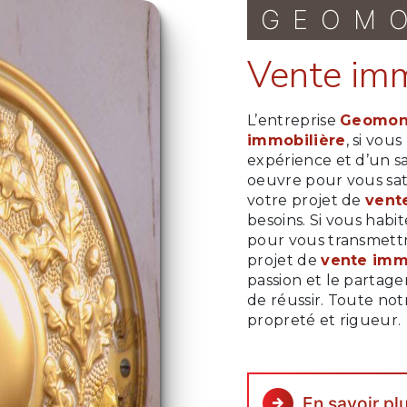
GEOM
vente im
L’entreprise
Geomon
immobilière
, si vou
expérience et d’un sa
oeuvre pour vous sat
votre projet de
vent
besoins. Si vous habi
pour vous transmettr
projet de
vente imm
passion et le partage
de réussir. Toute notr
propreté et rigueur.
En savoir pl