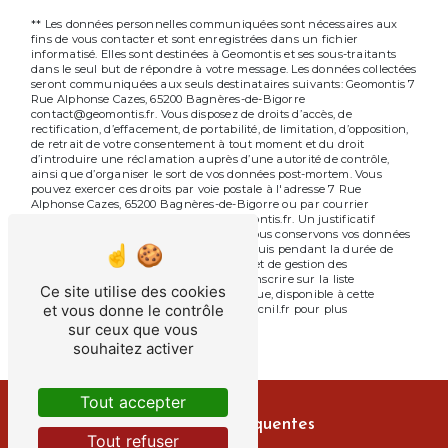
** Les données personnelles communiquées sont nécessaires aux
fins de vous contacter et sont enregistrées dans un fichier
informatisé. Elles sont destinées à Geomontis et ses sous-traitants
dans le seul but de répondre à votre message. Les données collectées
seront communiquées aux seuls destinataires suivants: Geomontis 7
Rue Alphonse Cazes, 65200 Bagnères-de-Bigorre
contact@geomontis.fr. Vous disposez de droits d’accès, de
rectification, d’effacement, de portabilité, de limitation, d’opposition,
de retrait de votre consentement à tout moment et du droit
d’introduire une réclamation auprès d’une autorité de contrôle,
ainsi que d’organiser le sort de vos données post-mortem. Vous
pouvez exercer ces droits par voie postale à l'adresse 7 Rue
Alphonse Cazes, 65200 Bagnères-de-Bigorre ou par courrier
électronique à l'adresse contact@geomontis.fr. Un justificatif
d'identité pourra vous être demandé. Nous conservons vos données
pendant la période de prise de contact puis pendant la durée de
prescription légale aux fins probatoires et de gestion des
contentieux. Vous avez le droit de vous inscrire sur la liste
Ce site utilise des cookies
d'opposition au démarchage téléphonique, disponible à cette
et vous donne le contrôle
adresse:
Bloctel.gouv.fr
. Consultez le site cnil.fr pour plus
d’informations sur vos droits.
sur ceux que vous
souhaitez activer
Tout accepter
Recherches fréquentes
Tout refuser