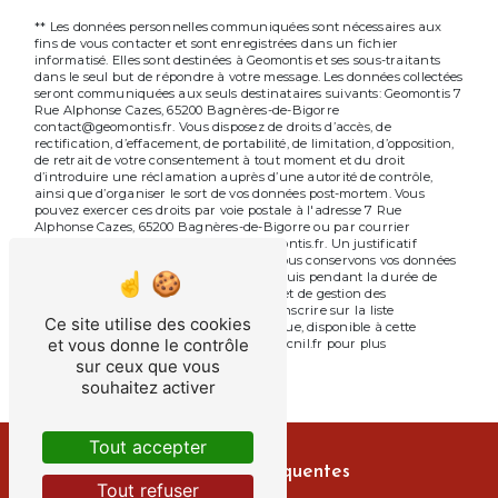
** Les données personnelles communiquées sont nécessaires aux
fins de vous contacter et sont enregistrées dans un fichier
informatisé. Elles sont destinées à Geomontis et ses sous-traitants
dans le seul but de répondre à votre message. Les données collectées
seront communiquées aux seuls destinataires suivants: Geomontis 7
Rue Alphonse Cazes, 65200 Bagnères-de-Bigorre
contact@geomontis.fr. Vous disposez de droits d’accès, de
rectification, d’effacement, de portabilité, de limitation, d’opposition,
de retrait de votre consentement à tout moment et du droit
d’introduire une réclamation auprès d’une autorité de contrôle,
ainsi que d’organiser le sort de vos données post-mortem. Vous
pouvez exercer ces droits par voie postale à l'adresse 7 Rue
Alphonse Cazes, 65200 Bagnères-de-Bigorre ou par courrier
électronique à l'adresse contact@geomontis.fr. Un justificatif
d'identité pourra vous être demandé. Nous conservons vos données
pendant la période de prise de contact puis pendant la durée de
prescription légale aux fins probatoires et de gestion des
contentieux. Vous avez le droit de vous inscrire sur la liste
Ce site utilise des cookies
d'opposition au démarchage téléphonique, disponible à cette
et vous donne le contrôle
adresse:
Bloctel.gouv.fr
. Consultez le site cnil.fr pour plus
d’informations sur vos droits.
sur ceux que vous
souhaitez activer
Tout accepter
Recherches fréquentes
Tout refuser