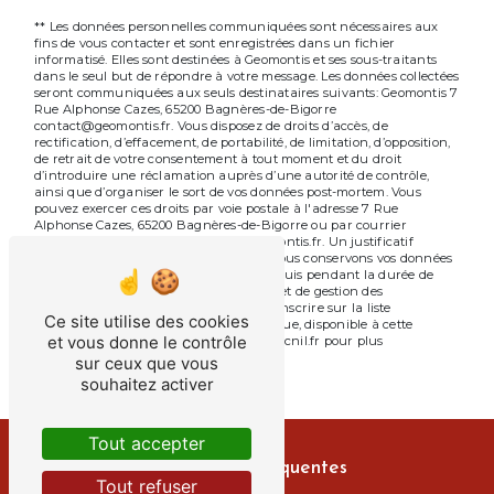
** Les données personnelles communiquées sont nécessaires aux
fins de vous contacter et sont enregistrées dans un fichier
informatisé. Elles sont destinées à Geomontis et ses sous-traitants
dans le seul but de répondre à votre message. Les données collectées
seront communiquées aux seuls destinataires suivants: Geomontis 7
Rue Alphonse Cazes, 65200 Bagnères-de-Bigorre
contact@geomontis.fr. Vous disposez de droits d’accès, de
rectification, d’effacement, de portabilité, de limitation, d’opposition,
de retrait de votre consentement à tout moment et du droit
d’introduire une réclamation auprès d’une autorité de contrôle,
ainsi que d’organiser le sort de vos données post-mortem. Vous
pouvez exercer ces droits par voie postale à l'adresse 7 Rue
Alphonse Cazes, 65200 Bagnères-de-Bigorre ou par courrier
électronique à l'adresse contact@geomontis.fr. Un justificatif
d'identité pourra vous être demandé. Nous conservons vos données
pendant la période de prise de contact puis pendant la durée de
prescription légale aux fins probatoires et de gestion des
contentieux. Vous avez le droit de vous inscrire sur la liste
Ce site utilise des cookies
d'opposition au démarchage téléphonique, disponible à cette
et vous donne le contrôle
adresse:
Bloctel.gouv.fr
. Consultez le site cnil.fr pour plus
d’informations sur vos droits.
sur ceux que vous
souhaitez activer
Tout accepter
Recherches fréquentes
Tout refuser