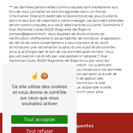
** Les données personnelles communiquées sont nécessaires aux
fins de vous contacter et sont enregistrées dans un fichier
informatisé. Elles sont destinées à Geomontis et ses sous-traitants
dans le seul but de répondre à votre message. Les données collectées
seront communiquées aux seuls destinataires suivants: Geomontis 7
Rue Alphonse Cazes, 65200 Bagnères-de-Bigorre
contact@geomontis.fr. Vous disposez de droits d’accès, de
rectification, d’effacement, de portabilité, de limitation, d’opposition,
de retrait de votre consentement à tout moment et du droit
d’introduire une réclamation auprès d’une autorité de contrôle,
ainsi que d’organiser le sort de vos données post-mortem. Vous
pouvez exercer ces droits par voie postale à l'adresse 7 Rue
Alphonse Cazes, 65200 Bagnères-de-Bigorre ou par courrier
électronique à l'adresse contact@geomontis.fr. Un justificatif
d'identité pourra vous être demandé. Nous conservons vos données
pendant la période de prise de contact puis pendant la durée de
prescription légale aux fins probatoires et de gestion des
contentieux. Vous avez le droit de vous inscrire sur la liste
Ce site utilise des cookies
d'opposition au démarchage téléphonique, disponible à cette
et vous donne le contrôle
adresse:
Bloctel.gouv.fr
. Consultez le site cnil.fr pour plus
d’informations sur vos droits.
sur ceux que vous
souhaitez activer
Tout accepter
Recherches fréquentes
Tout refuser